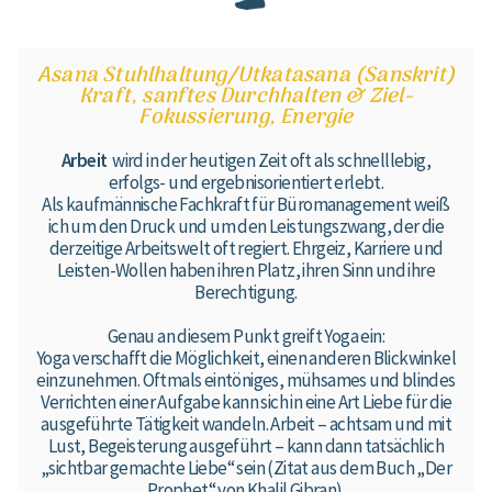
Asana Stuhlhaltung/Utkatasana (Sanskrit)
Kraft, sanftes Durchhalten & Ziel-
Fokussierung, Energie
Arbeit
wird in der heutigen Zeit oft als schnelllebig,
erfolgs- und ergebnisorientiert erlebt.
Als kaufmännische Fachkraft für Büromanagement weiß
ich um den Druck und um den Leistungszwang, der die
derzeitige Arbeitswelt oft regiert.
Ehrgeiz, Karriere und
Leisten-Wollen haben ihren Platz, ihren Sinn und ihre
Berechtigung.
Genau an diesem Punkt greift Yoga ein:
Yoga verschafft die Möglichkeit, einen anderen Blickwinkel
einzunehmen. Oftmals eintöniges, mühsames und blindes
Verrichten einer Aufgabe kann sich in eine Art Liebe für die
ausgeführte Tätigkeit wandeln. Arbeit – achtsam und mit
Lust, Begeisterung ausgeführt – kann dann tatsächlich
„sichtbar gemachte Liebe“ sein (Zitat aus dem Buch „Der
Prophet“ von Khalil Gibran).