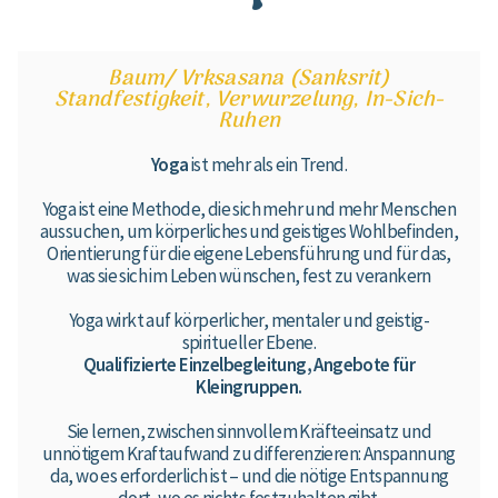
Baum/ Vrksasana (Sanksrit)
Standfestigkeit, Verwurzelung, In-Sich-
Ruhen
Yoga
ist mehr als ein Trend.
Yoga ist eine Methode, die sich mehr und mehr Menschen
aussuchen, um körperliches und geistiges Wohlbefinden,
Orientierung für die eigene Lebensführung und für das,
was sie sich im Leben wünschen, fest zu verankern
Yoga wirkt auf körperlicher, mentaler und geistig-
spiritueller Ebene.
Qualifizierte Einzelbegleitung, Angebote für
Kleingruppen.
Sie lernen, zwischen sinnvollem Kräfteeinsatz und
unnötigem Kraftaufwand zu differenzieren: Anspannung
da, wo es erforderlich ist – und die nötige Entspannung